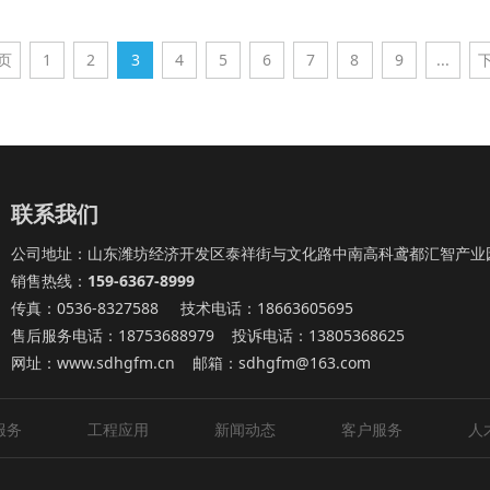
页
1
2
3
4
5
6
7
8
9
...
联系我们
公司地址：山东潍坊经济开发区泰祥街与文化路中南高科鸢都汇智产业园
销售热线：
159-6367-8999
传真：0536-8327588 技术电话：18663605695
售后服务电话：18753688979 投诉电话：13805368625
网址：
www.sdhgfm.cn
邮箱：sdhgfm@163.com
服务
工程应用
新闻动态
客户服务
人