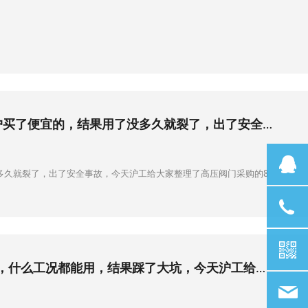
高压阀门采购的8个注意事项 高压项目的阀门，要求非常高，很多客户买了便宜的，结果用了没多久就裂了，出了安全事故，今天沪工给大家整理了高压阀门采购的8个注意事项，帮你避坑。
Q
多久就裂了，出了安全事故，今天沪工给大家整理了高压阀门采购的8
15
不锈钢阀门在不同腐蚀工况的选型指南 很多客户以为不锈钢是万能的，什么工况都能用，结果踩了大坑，今天沪工给大家整理了不锈钢阀门在不同腐蚀工况的选型指南，帮你搞清楚，什么工况能用，什么不能用。
s