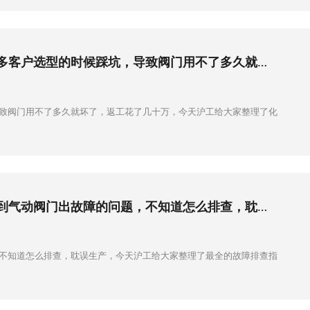
化工项目阀门选型全攻略 化工项目的工况最复杂，介质五花八门，很多客户选型的时候踩坑，导致阀门用不了多久就坏了，返工花了几十万，今天沪工给大家整理了化工项目最全的选型攻略，帮你避坑。
导致阀门用不了多久就坏了，返工花了几十万，今天沪工给大家整理了化
气动阀门常见故障排查与解决办法 很多做自动化项目的客户，都会遇到气动阀门出故障的问题，不知道怎么排查，耽误生产，今天沪工给大家整理了最全的故障排查指南，帮你快速解决问题，不用等维修师傅。
，不知道怎么排查，耽误生产，今天沪工给大家整理了最全的故障排查指