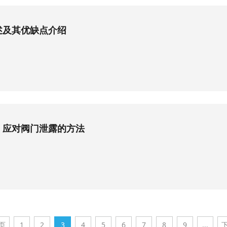
述及其优缺点介绍
：应对阀门泄露的方法
页
1
2
3
4
5
6
7
8
9
...